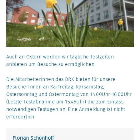
Auch an Ostern werden wir tägliche Testzeiten
anbieten um Besuche zu ermöglichen.
Die Mitarbeiterinnen des DRK bieten für unsere
BesucherInnen an Karfreitag, Karsamstag,
Ostersonntag und Ostermontag von 14.00Uhr-16.00Uhr
(Letzte Testabnahme um 15.45Uhr) die zum Einlass
notwendigen Testugen an. Eine Anmeldung ist nicht
erforderlich.
Florian Schönhoff