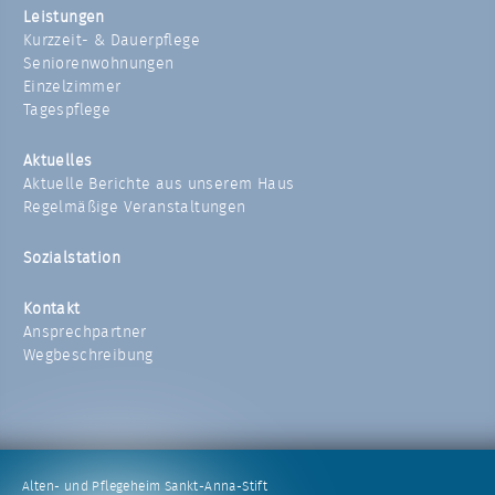
Leistungen
Kurzzeit- & Dauerpflege
Seniorenwohnungen
Einzelzimmer
Tagespflege
Aktuelles
Aktuelle Berichte aus unserem Haus
Regelmäßige Veranstaltungen
Sozialstation
Kontakt
Ansprechpartner
Wegbeschreibung
Alten- und Pflegeheim Sankt-Anna-Stift