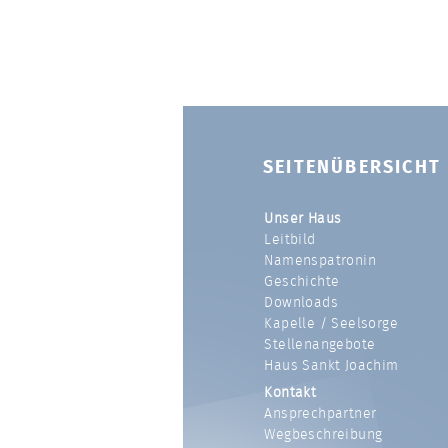
SEITENÜBERSICHT
Unser Haus
Leitbild
Namenspatronin
Geschichte
Downloads
Kapelle / Seelsorge
Stellenangebote
Haus Sankt Joachim
Kontakt
Ansprechpartner
Wegbeschreibung