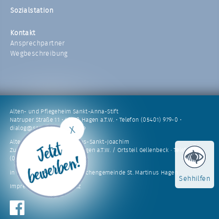
Sozialstation
Kontakt
Ansprechpartner
Wegbeschreibung
Alten- und Pflegeheim Sankt-Anna-Stift
Natruper Straße 11 • 49170 Hagen a.T.W. • Telefon (05401) 979-0 •
dialog@sankt-anna-stift.de
Alten- und Pflegeheim Haus-Sankt-Joachim
Zum Butterberg 5 · 49170 Hagen a.T.W. / Ortsteil Gellenbeck · Telefon
(05405) 5073-0
in Trägerschaft der Kath. Kirchengemeinde St. Martinus Hagen
Sehhilfen
Impressum
|
Datenschutz