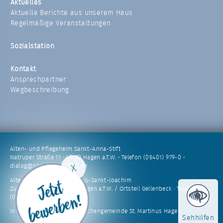
Aktuelles
Aktuelle Berichte aus unserem Haus
Regelmäßige Veranstaltungen
Sozialstation
Kontakt
Ansprechpartner
Wegbeschreibung
Alten- und Pflegeheim Sankt-Anna-Stift
Natruper Straße 11 • 49170 Hagen a.T.W. • Telefon (05401) 979-0 •
dialog@sankt-anna-stift.de
Alten- und Pflegeheim Haus-Sankt-Joachim
Zum Butterberg 5 · 49170 Hagen a.T.W. / Ortsteil Gellenbeck · Telefon
(05405) 5073-0
in Trägerschaft der Kath. Kirchengemeinde St. Martinus Hagen
Sehhilfen